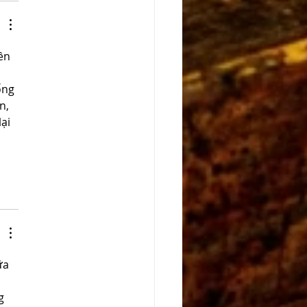
ên 
ổng 
n, 
ại 
ữa 
 
g 