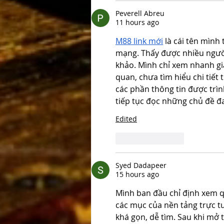
Peverell Abreu
11 hours ago
M88 link mới
 là cái tên mình
mạng. Thấy được nhiều người
khảo. Mình chỉ xem nhanh gia
quan, chưa tìm hiểu chi tiết
các phần thông tin được trìn
tiếp tục đọc những chủ đề đ
Edited
Like
Reply
Syed Dadapeer
15 hours ago
Mình ban đầu chỉ định xem qu
các mục của nền tảng trực t
khá gọn, dễ tìm. Sau khi mở