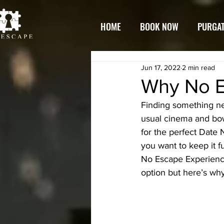
HOME
BOOK NOW
PURGA
Jun 17, 2022
2 min read
Why No Es
Finding something ne
usual cinema and bow
for the perfect Date N
you want to keep it f
No Escape Experienc
option but here’s why