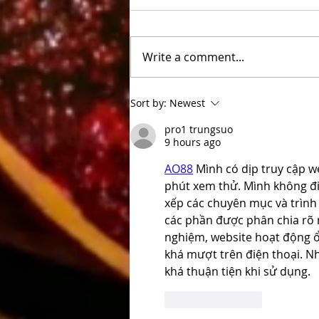
Write a comment...
Escape Room Experience for
Sort by:
Newest
Two to Six People in London
pro1 trungsuo
9 hours ago
AO88
 Mình có dịp truy cập w
phút xem thử. Mình không đi
xếp các chuyên mục và trình
các phần được phân chia rõ r
nghiệm, website hoạt động ổ
khá mượt trên điện thoại. N
khá thuận tiện khi sử dụng.
Like
Reply