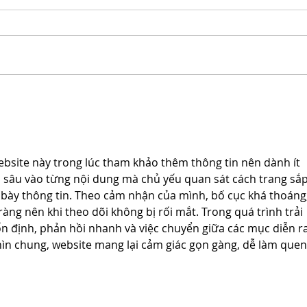
Who was the Escape Room
Unlo
Company on The Apprentice
Uniq
2024?
Adve
Lond
ebsite này trong lúc tham khảo thêm thông tin nên dành ít 
 sâu vào từng nội dung mà chủ yếu quan sát cách trang sắp
 bày thông tin. Theo cảm nhận của mình, bố cục khá thoáng,
àng nên khi theo dõi không bị rối mắt. Trong quá trình trải 
n định, phản hồi nhanh và việc chuyển giữa các mục diễn ra
hìn chung, website mang lại cảm giác gọn gàng, dễ làm quen