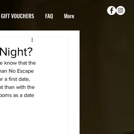
GIFT VOUCHERS
FAQ
More
 Night?
e know that the 
than No Escape 
 a first date, 
t than with the 
ooms as a date 