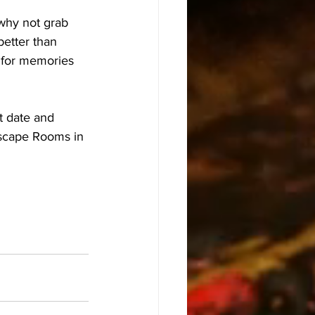
why not grab 
etter than 
 for memories 
t date and 
scape Rooms in 