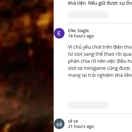
khá tiện. Nếu giữ được sự ổn
Like
Reply
Elke Slagle
18 hours ago
Vì chủ yếu chơi trên điện th
từ slot sang thể thao rồi qu
phân chia rõ nên việc điều 
slot và minigame cũng được b
mang lại trải nghiệm khá liề
Like
Reply
sẻ se
21 hours ago