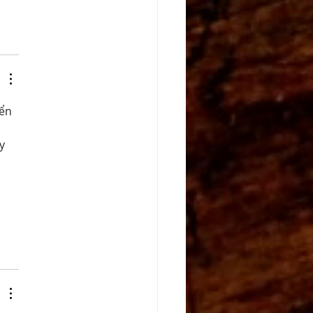
ển 
y 