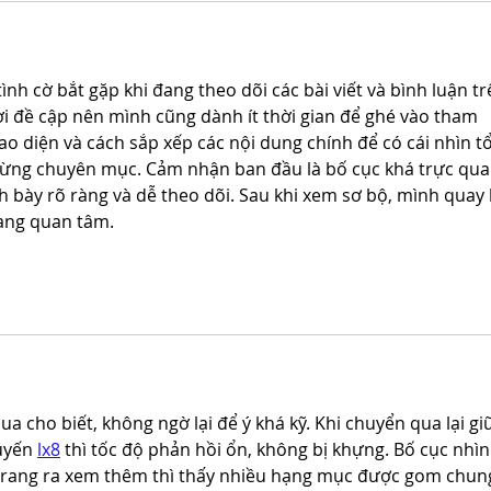
 tình cờ bắt gặp khi đang theo dõi các bài viết và bình luận tr
 đề cập nên mình cũng dành ít thời gian để ghé vào tham 
o diện và cách sắp xếp các nội dung chính để có cái nhìn t
 từng chuyên mục. Cảm nhận ban đầu là bố cục khá trực qua
h bày rõ ràng và dễ theo dõi. Sau khi xem sơ bộ, mình quay l
ang quan tâm.
a cho biết, không ngờ lại để ý khá kỹ. Khi chuyển qua lại gi
uyến 
lx8
 thì tốc độ phản hồi ổn, không bị khựng. Bố cục nhìn
 trang ra xem thêm thì thấy nhiều hạng mục được gom chun