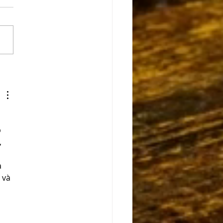
ck Love: No Escape - A
ue Valentine's Day
nture (Escape Room
on)
 
 
 
 và 