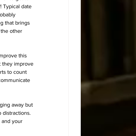
! Typical date 
robably 
g that brings 
the other 
improve this 
t they improve 
ts to count 
o communicate 
ging away but 
distractions. 
u and your 