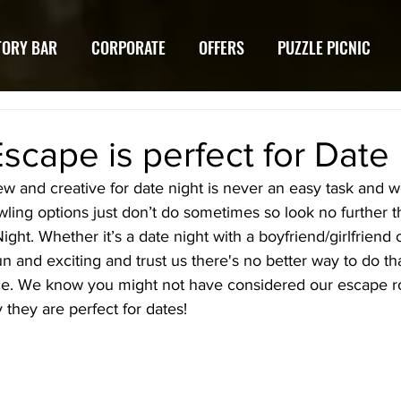
TORY BAR
CORPORATE
OFFERS
PUZZLE PICNIC
cape is perfect for Date
w and creative for date night is never an easy task and w
ling options just don’t do sometimes so look no further 
ight. Whether it’s a date night with a boyfriend/girlfriend or
un and exciting and trust us there's no better way to do tha
e. We know you might not have considered our escape r
 they are perfect for dates! 